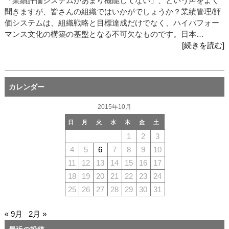
「業績評価システムがあまり機能してない」、という声をよく
聞きますが、皆さんの組織ではいかがでしょうか？業績管理/評
価システムは、組織戦略と目標達成だけでなく、ハイパフォー
マンス文化の構築の基盤となる不可欠なものです。日本…
[続きを読む]
カレンダー
2015年10月
日
月
火
水
木
金
土
1
2
3
4
5
6
7
8
9
10
11
12
13
14
15
16
17
18
19
20
21
22
23
24
25
26
27
28
29
30
31
« 9月
2月 »